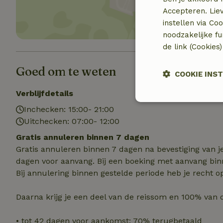
Accepteren. Lie
instellen via Co
noodzakelijke f
de link (Cookies
Goed om te weten
COOKIE INS
Verblijfdetails
Strikt
Inchecken: 15:00- 21:00
noodzakelijk
Uitchecken: 07:00- 12:00
Gratis annuleren binnen 7 dagen
Gratis annuleren binnen 7 dagen na bevestiging van j
dagen voor aanvang. Bij een boeking met aanvang bin
Bij annulering binnen gestelde periode heb je recht o
Strik
Daarna krijg je een deel van de reissom en 100% van 
Strikt noodzakelijk
accountbeheer. De w
• tot 42 dagen voor aankomst: 70% terugbetaald