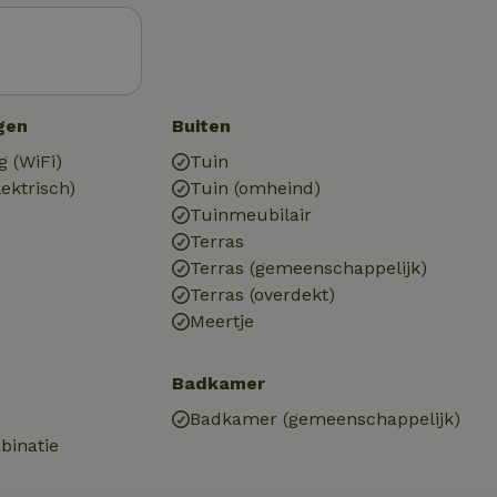
)
gen
Buiten
g (WiFi)
Tuin
ektrisch)
Tuin (omheind)
Tuinmeubilair
Terras
Terras (gemeenschappelijk)
Terras (overdekt)
Meertje
Badkamer
Badkamer (gemeenschappelijk)
binatie