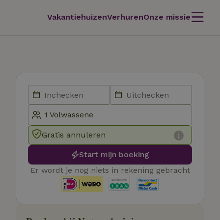
Vakantiehuizen
Verhuren
Onze missie
Gratis annuleren
Start mijn boeking
Er wordt je nog niets in rekening gebracht