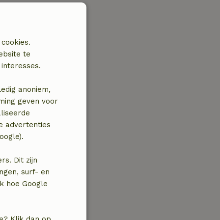
 cookies.
ebsite te
interesses.
ledig anoniem,
mming geven voor
liseerde
e advertenties
oogle).
. Dit zijn
ngen, surf- en
jk hoe Google
e? Klik dan op