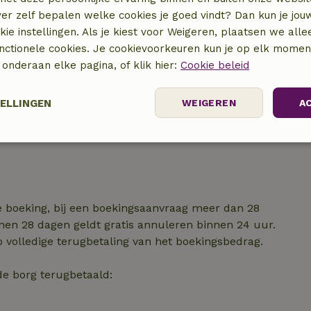
ver zelf bepalen welke cookies je goed vindt? Dan kun je jo
okie instellingen. Als je kiest voor Weigeren, plaatsen we alle
unctionele cookies. Je cookievoorkeuren kun je op elk mome
) onderaan elke pagina, of klik hier:
Cookie beleid
TELLINGEN
WEIGEREN
A
Prestatie
Targeting
Functioneel
e boeking, bij een boekingsaanvraag meer dan 28
nen 28 dagen geldt gratis annuleren binnen 24 uur.
p volledige terugbetaling van het boekingsbedrag.
t noodzakelijk
Prestatie
Targeting
Functioneel
Niet-geclassif
de borg terugbetaald:
e cookies maken de kernfunctionaliteiten van de website mogelijk, zoals gebru
ebsite kan niet goed worden gebruikt zonder de strikt noodzakelijke cookies.
Aanbieder
/