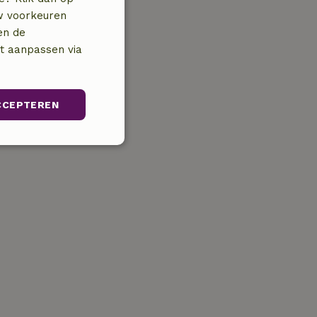
uw voorkeuren
en de
nt aanpassen via
CCEPTEREN
Niet-
geclassificeerd
iceerd
ikersaanmelding en