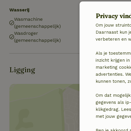
Wasserij
Privacy vin
Wasmachine
Om jouw struinto
(gemeenschappelijk)
Daarnaast kun je
Wasdroger
verbeteren en w
(gemeenschappelijk)
Als je toestemm
inzicht krijgen
marketing cooki
Ligging
advertenties. W
kunnen tonen, zo
Om dat mogelijk
gegevens als ip-
klikgedrag. Lees
met jouw gegev
Toon 
Ben je akkoord 