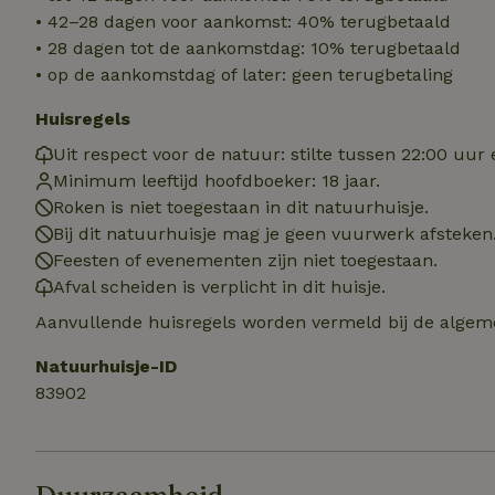
Naam
• 42–28 dagen voor aankomst: 40% terugbetaald
• 28 dagen tot de aankomstdag: 10% terugbetaald
_tt_enable_cookie
• op de aankomstdag of later: geen terugbetaling
CookieScriptCons
Huisregels
Uit respect voor de natuur: stilte tussen 22:00 uur
Minimum leeftijd hoofdboeker: 18 jaar.
sqzl_session_id
Roken is niet toegestaan in dit natuurhuisje.
Bij dit natuurhuisje mag je geen vuurwerk afsteken
Feesten of evenementen zijn niet toegestaan.
_pinterest_ct_ua
Afval scheiden is verplicht in dit huisje.
Aanvullende huisregels worden vermeld bij de algeme
Natuurhuisje-ID
Naam
Naam
Naam
83902
sqzllocal
_nhft_booking-wi
Naam
_ttp
_nhftconstraint_t
uid
_nhftconstraint_h