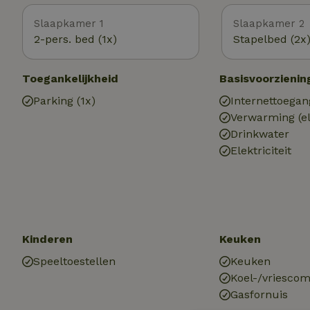
Slaapkamer 1
Slaapkamer 2
2-pers. bed (1x)
Stapelbed (2x
Toegankelijkheid
Basisvoorzienin
Parking (1x)
Internettoegan
Verwarming (el
Drinkwater
Elektriciteit
Kinderen
Keuken
Speeltoestellen
Keuken
Koel-/vriescom
Gasfornuis