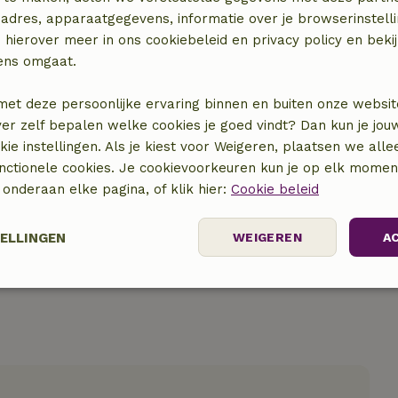
adres, apparaatgegevens, informatie over je browserinstelli
 hierover meer in ons cookiebeleid en privacy policy en beki
ens omgaat.
met deze persoonlijke ervaring binnen en buiten onze websit
ver zelf bepalen welke cookies je goed vindt? Dan kun je jo
locatie
okie instellingen. Als je kiest voor Weigeren, plaatsen we alle
unctionele cookies. Je cookievoorkeuren kun je op elk mome
) onderaan elke pagina, of klik hier:
Cookie beleid
TELLINGEN
WEIGEREN
A
Prestatie
Targeting
Functioneel