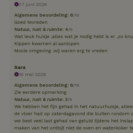
27 juni 2026
Strik
Algemene beoordeling: 8
/10
Goed tevreden
Strikt noodzakelijk
accountbeheer. De w
Natuur, rust & ruimte: 4
/5
Wat leuk huisje ,alles wat je nodig hebt is er ,zo knu
Naam
Kippen kwamen al aanlopen
_tt_enable_cookie
Mooie omgeving .wij waren erg te vreden
CookieScriptCons
Sara
16 mei 2026
Algemene beoordeling: 6
/10
sqzl_session_id
Zie eerdere opmerking
Natuur, rust & ruimte: 3
/5
We hebben het fijn gehad in het natuurhuisje, alle
_pinterest_ct_ua
de vloer had op zaterdagavond die buiten rondom o
we best veel last gehad van geluid tijdens het inslape
maken van het ontbijt niet de oven en waterkoker t