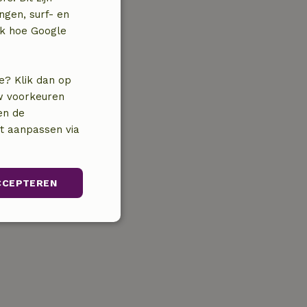
ngen, surf- en
jk hoe Google
e? Klik dan op
uw voorkeuren
en de
nt aanpassen via
CCEPTEREN
Niet-
geclassificeerd