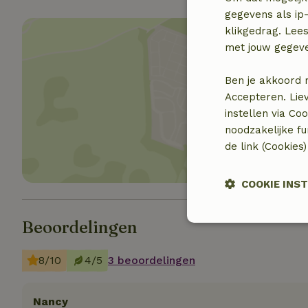
gegevens als ip-
klikgedrag. Lees
met jouw gegev
Ben je akkoord 
Accepteren. Lie
Toon 
instellen via Co
noodzakelijke f
de link (Cookies
COOKIE INS
Beoordelingen
Strikt
noodzakelijk
8/10
4/5
3 beoordelingen
Nancy