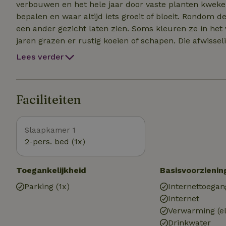
verbouwen en het hele jaar door vaste planten kweken
bepalen en waar altijd iets groeit of bloeit. Rondom de
een ander gezicht laten zien. Soms kleuren ze in het 
jaren grazen er rustig koeien of schapen. Die afwissel
is een fijne, rustieke plek om even op adem te komen.
Lees verder
uitzicht op de tuin, de velden en het boerenleven dat 
groenten of gewoon een momentje rust: bij het natuurh
Faciliteiten
Slaapkamer 1
2-pers. bed (1x)
Toegankelijkheid
Basisvoorzienin
Parking (1x)
Internettoegan
Internet
Verwarming (el
Drinkwater