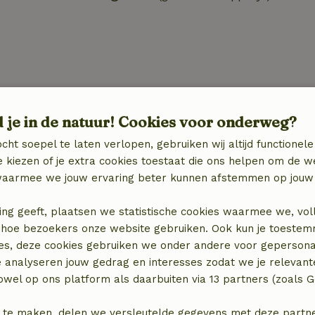
d je in de natuur! Cookies voor onderweg?
cht soepel te laten verlopen, gebruiken wij altijd functionele
 kiezen of je extra cookies toestaat die ons helpen om de w
aarmee we jouw ervaring beter kunnen afstemmen op jouw 
ing geeft, plaatsen we statistische cookies waarmee we, vol
€ 7,50
 in hoe bezoekers onze website gebruiken. Ook kun je toeste
es, deze cookies gebruiken we onder andere voor gepersona
e analyseren jouw gedrag en interesses zodat we je relevant
wel op ons platform als daarbuiten via 13 partners (zoals G
 te maken, delen we versleutelde gegevens met deze partners