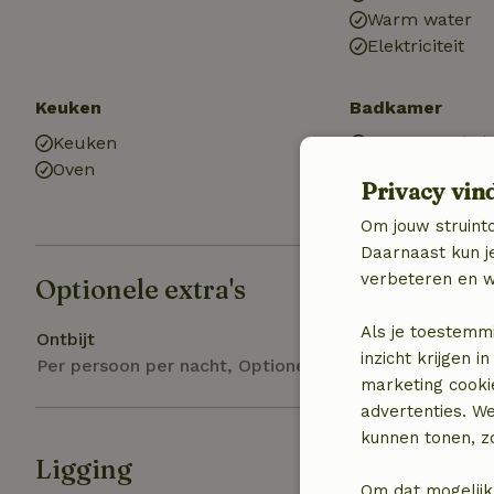
Warm water
Elektriciteit
Keuken
Badkamer
Keuken
Badkamer (1x)
Oven
Douche
Privacy vin
Toilet
Om jouw struinto
Daarnaast kun je
verbeteren en w
Optionele extra's
Als je toestemm
Ontbijt
inzicht krijgen
Per persoon per nacht, Optioneel bij boeking
marketing cooki
advertenties. W
kunnen tonen, zo
Ligging
Om dat mogelijk