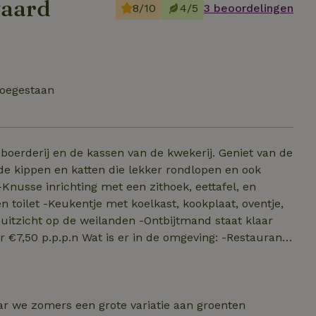
waard
8/10
4/5
3 beoordelingen
toegestaan
boerderij en de kassen van de kwekerij. Geniet van de
 de kippen en katten die lekker rondlopen en ook
oilet -Keukentje met koelkast, kookplaat, oventje,
uitzicht op de weilanden -Ontbijtmand staat klaar
de omgeving: -Restaurant
eeren op 6,4 KM -Winkel centrum Middenwaard 7 KM -
ar leuke steden als Alkmaar, Hoorn en Schagen Kom
uurhuisje.
aar we zomers een grote variatie aan groenten