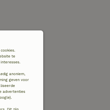
 cookies.
ebsite te
interesses.
ledig anoniem,
mming geven voor
liseerde
e advertenties
oogle).
. Dit zijn