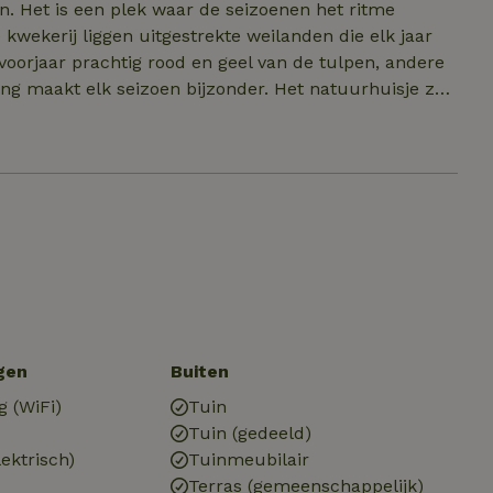
. Het is een plek waar de seizoenen het ritme
 kwekerij liggen uitgestrekte weilanden die elk jaar
voorjaar prachtig rood en geel van de tulpen, andere
ing maakt elk seizoen bijzonder. Het natuurhuisje zelf
 Je kunt er genieten van een kopje koffie of thee met
nooit stilstaat. Of je nu langskomt voor planten,
uisje voel je je altijd welkom.
gen
Buiten
g (WiFi)
Tuin
Tuin (gedeeld)
ektrisch)
Tuinmeubilair
Terras (gemeenschappelijk)