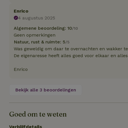
Naam
Naam
Naam
sqzllocal
_nhft_booking-wi
Enrico
Naam
_ttp
4 augustus 2025
_nhftconstraint_t
uid
_nhftconstraint_h
Algemene beoordeling: 10
/10
Geen opmerkingen
_nhft_eu-rental-r
_nhftconstraint_
_ttp
Natuur, rust & ruimte: 5
/5
onboarding
_nhftconstraint_
Was geweldig om daar te overnachten en wakker te
nh_experiments
ttcsid_D3OACIBC
_nhft_translation
De eigenaresse heeft alles goed voor elkaar en alles
_nhftconstraint_e
_ga
IDE
_nhftconstraint_r
Enrico
FPAU
_nhft_wizard-en
uet_vid
Bekijk alle 3 beoordelingen
MUID
_nhft_house-relev
_ga_JRK1QL37RY
_nhftconstraint_
_nhft_search-gro
locations
_nhft_tourist-tax
Goed om te weten
_nhft_recently-vi
_nhftconstraint_t
_pin_unauth
Verblijfdetails