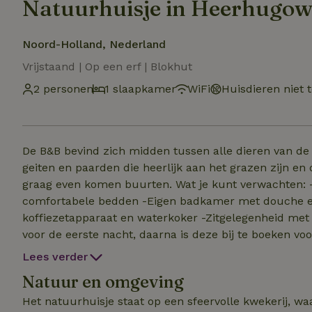
Natuurhuisje in Heerhugo
Noord-Holland, Nederland
Vrijstaand | Op een erf | Blokhut
2 personen
1 slaapkamer
WiFi
Huisdieren niet 
De B&B bevind zich midden tussen alle dieren van de 
geiten en paarden die heerlijk aan het grazen zijn en
graag even komen buurten. Wat je kunt verwachten: -Knusse inrichting met een zithoek, eettafel, en
comfortabele bedden -Eigen badkamer met douche en t
koffiezetapparaat en waterkoker -Zitgelegenheid met 
voor de eerste nacht, daarna is deze bij te boeken voor €7,50 p.p.p.n Wat is er in 
de Irish cottage op 2,7 KM -Restaurant de Hooghe H
Lees verder
Het strand op 23 KM -En we zitten centraal van een pa
Natuur en omgeving
gezellig genieten en voel je helemaal thuis in ons nat
Het natuurhuisje staat op een sfeervolle kwekerij, w