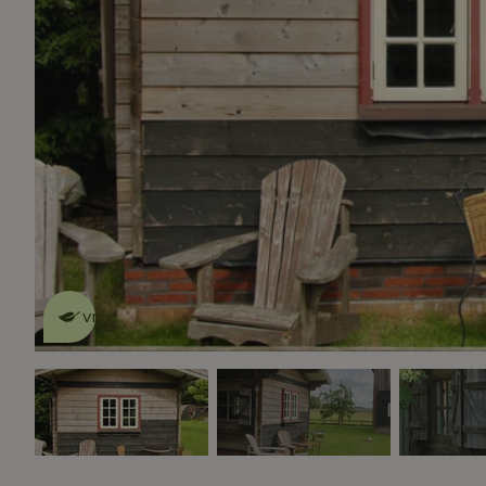
Dit natuurhuisje is eco-
vriendelijk
lees meer