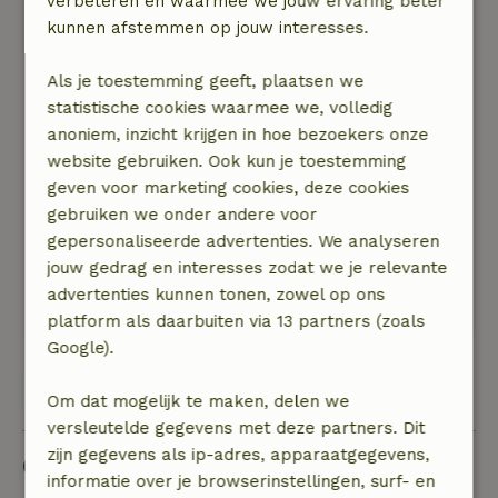
verbeteren en waarmee we jouw ervaring beter
Natuur, rust & ruimte: 5
/5
kunnen afstemmen op jouw interesses.
De locatie is erg mooi en rustig. We genoten
ervan om wakker te worden met vogelgezang
Als je toestemming geeft, plaatsen we
en begroet te worden door de koeien in het
statistische cookies waarmee we, volledig
ongemaaide weiland naast de deur. Soms rende
anoniem, inzicht krijgen in hoe bezoekers onze
er een konijn of iets dergelijks rond onze tent.
website gebruiken. Ook kun je toestemming
De prachtige stromende rivier naast de deur
geven voor marketing cookies, deze cookies
was altijd hoorbaar. Het was lekker warm bij de
gebruiken we onder andere voor
open haard terwijl de regen op het dak
gepersonaliseerde advertenties. We analyseren
kletterde. Zodra je het terrein verliet, was je
jouw gedrag en interesses zodat we je relevante
meteen op een van de vele wandelpaden.
advertenties kunnen tonen, zowel op ons
Deze tekst is automatisch vertaald.
Toon origineel.
platform als daarbuiten via 13 partners (zoals
Google).
Bekijk alle 5 beoordelingen
Om dat mogelijk te maken, delen we
versleutelde gegevens met deze partners. Dit
zijn gegevens als ip-adres, apparaatgegevens,
Goed om te weten
informatie over je browserinstellingen, surf- en