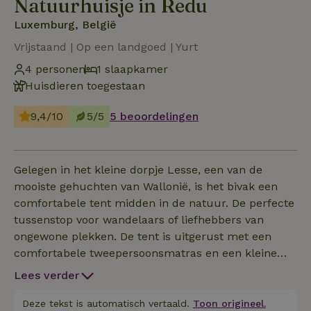
Natuurhuisje in Redu
Luxemburg, België
Vrijstaand | Op een landgoed | Yurt
4 personen
1 slaapkamer
Huisdieren toegestaan
9,4/10
5/5
5 beoordelingen
Gelegen in het kleine dorpje Lesse, een van de
mooiste gehuchten van Wallonië, is het bivak een
comfortabele tent midden in de natuur. De perfecte
tussenstop voor wandelaars of liefhebbers van
ongewone plekken. De tent is uitgerust met een
comfortabele tweepersoonsmatras en een kleine
houtkachel. Het is mogelijk om met 3 of 4 personen
Lees verder
te slapen op de twee extra matrassen, maar
beddengoed is niet aanwezig. Het bivak heeft ook
Deze tekst is automatisch vertaald.
Toon origineel.