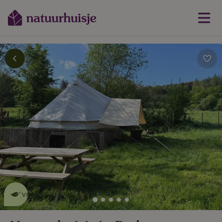
Dit natuurhuisje is eco-
vriendelijk
lees meer