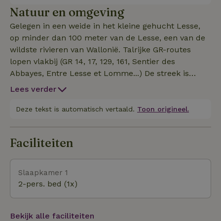
een buitendouche (onverwarmd) en een
Natuur en omgeving
drinkwaterpunt waar je jezelf kunt verfrissen en je
Gelegen in een weide in het kleine gehucht Lesse,
waterfles kunt vullen. Het bivak is uitgerust met
op minder dan 100 meter van de Lesse, een van de
een droogtoilet en een oplaadpunt voor je smartphone.
wildste rivieren van Wallonië. Talrijke GR-routes
lopen vlakbij (GR 14, 17, 129, 161, Sentier des
Abbayes, Entre Lesse et Lomme...) De streek is
gewoonweg schitterend. Voor een hapje eten kun je
Lees verder
terecht in Redu (1,5 km), waar geen parkeerplaats is.
Parkeer in het dorp of op de parkeerplaats van
Deze tekst is automatisch vertaald.
Toon origineel.
Lesse et Lomme in Redu.
Faciliteiten
Slaapkamer 1
2-pers. bed (1x)
Bekijk alle faciliteiten