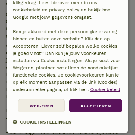
klikgedrag. Lees hierover meer in ons
Verblijfdetails
cookiebeleid en privacy policy en bekijk hoe
Inchecken: 16:00- 20:00
Google met jouw gegevens omgaat.
Uitchecken: 07:00- 11:00
Contactloos verblijf mogelijk
Ben je akkoord met deze persoonlijke ervaring
Vuurwerkvrije omgeving
binnen en buiten onze website? Klik dan op
Gratis annuleren binnen 7 dagen
Accepteren. Liever zelf bepalen welke cookies
Gratis annuleren binnen 7 dagen na bevestiging van
je goed vindt? Dan kun je jouw voorkeuren
je boeking, bij een boekingsaanvraag meer dan 28
instellen via Cookie instellingen. Als je kiest voor
dagen voor aanvang. Bij een boeking met aanvang
Weigeren, plaatsen we alleen de noodzakelijke
binnen 28 dagen geldt gratis annuleren binnen 24
functionele cookies. Je cookievoorkeuren kun je
uur. Bij annulering binnen gestelde periode heb je
op elk moment aanpassen via de link (Cookies)
recht op volledige terugbetaling van het
onderaan elke pagina, of klik hier:
Cookie beleid
boekingsbedrag.
WEIGEREN
ACCEPTEREN
Daarna krijg je een deel van de reissom en 100% van
de borg terugbetaald:
COOKIE INSTELLINGEN
• tot 42 dagen voor aankomst: 70% terugbetaald