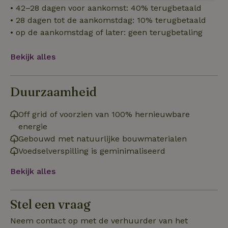
Strikt
Prestatie
Targeting
• 42–28 dagen voor aankomst: 40% terugbetaald
noodzakelijk
• 28 dagen tot de aankomstdag: 10% terugbetaald
• op de aankomstdag of later: geen terugbetaling
Functioneel
Niet-geclassificeerd
Bekijk alles
Duurzaamheid
Off grid of voorzien van 100% hernieuwbare
Strikt noodzakelijk
Prestatie
Targeting
energie
Functioneel
Niet-geclassificeerd
Gebouwd met natuurlijke bouwmaterialen
Voedselverspilling is geminimaliseerd
Strikt noodzakelijke cookies maken de kernfunctionaliteiten
van de website mogelijk, zoals gebruikersaanmelding en
accountbeheer. De website kan niet goed worden gebruikt
Bekijk alles
zonder de strikt noodzakelijke cookies.
Aanbieder
/
Naam
Vervaldatum
Omschrij
Stel een vraag
Domein
_tt_enable_cookie
.natuurhuisje.nl
2 maanden
Deze coo
Neem contact op met de verhuurder van het
4 weken
gebruikt