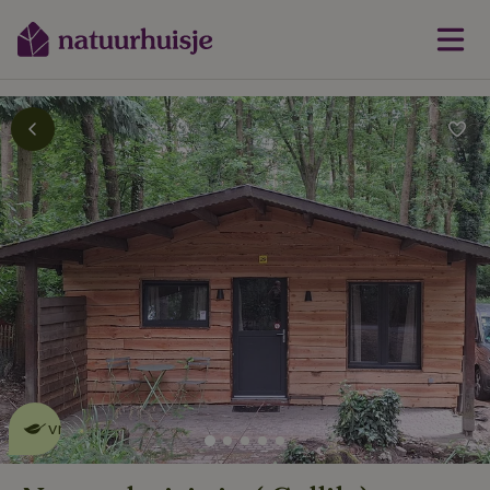
Dit natuurhuisje is eco-
vriendelijk
lees meer