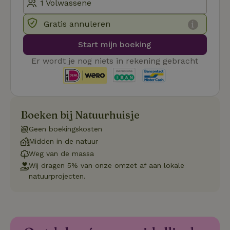
_tt_enable_cookie
.natuurhuisje.nl
2 maanden
Deze coo
4 weken
gebruikt
Gratis annuleren
voorkeur
gebruike
betrekkin
Start mijn boeking
gebruik v
op de web
Er wordt je nog niets in rekening gebracht
onthoude
CookieScriptConsent
CookieScript
4 weken 2
Deze coo
.natuurhuisje.nl
dagen
gebruikt 
Cookie-S
service 
cookievo
Boeken bij Natuurhuisje
van bezo
onthoude
cookie-b
Geen boekingskosten
Cookie-Sc
Google
noodzake
Midden in de natuur
Privacy Policy
correct t
Weg van de massa
sqzl_session_id
.natuurhuisje.nl
29 minuten
Dit cooki
Wij dragen 5% van onze omzet af aan lokale
53
gebruikt
natuurprojecten.
seconden
gebruiker
onderhou
de webse
waardoor
consisten
efficiënte
gebruiker
kan biede