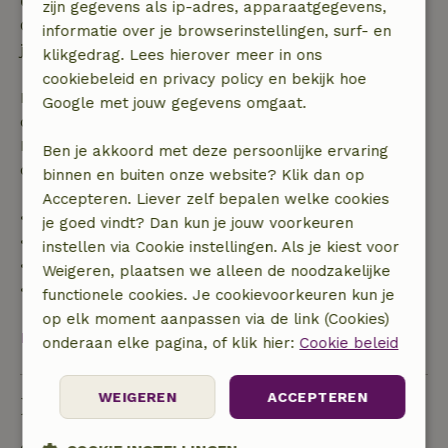
Gratis annuleren binnen 24 uur
zijn gegevens als ip-adres, apparaatgegevens,
Gratis annuleren binnen 24 uur na bevestiging van
informatie over je browserinstellingen, surf- en
je boeking.
klikgedrag. Lees hierover meer in ons
cookiebeleid en privacy policy en bekijk hoe
Bij annulering binnen gestelde periode heb je recht
Google met jouw gegevens omgaat.
op volledige terugbetaling van het boekingsbedrag.
Daarna krijg je een deel van de reissom en 100% van
Ben je akkoord met deze persoonlijke ervaring
de borg terugbetaald:
binnen en buiten onze website? Klik dan op
Accepteren. Liever zelf bepalen welke cookies
• tot 42 dagen voor aankomst: 70% terugbetaald
je goed vindt? Dan kun je jouw voorkeuren
• 42–28 dagen voor aankomst: 40% terugbetaald
instellen via Cookie instellingen. Als je kiest voor
• 28 dagen tot de aankomstdag: 10% terugbetaald
Weigeren, plaatsen we alleen de noodzakelijke
• op de aankomstdag of later: geen terugbetaling
functionele cookies. Je cookievoorkeuren kun je
op elk moment aanpassen via de link (Cookies)
Bekijk alles
onderaan elke pagina, of klik hier:
Cookie beleid
WEIGEREN
ACCEPTEREN
Duurzaamheid