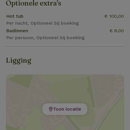
moeite om te boeken.
Optionele extra's
Hot tub
€ 100,00
Per nacht, Optioneel bij boeking
Badlinnen
€ 8,00
Per persoon, Optioneel bij boeking
Ligging
Toon locatie