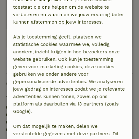
Heerlijk in de schaduw en wabdelroutes vanaf
toestaat die ons helpen om de website te
het huisje. Perfect!
verbeteren en waarmee we jouw ervaring beter
Natuur, rust & ruimte: 5
/5
kunnen afstemmen op jouw interesses.
Een heerlijke plek. Helemaal tot rust gekomen.
Ook onze honden hebben het erg naar hun zin
Als je toestemming geeft, plaatsen we
gehad!
statistische cookies waarmee we, volledig
anoniem, inzicht krijgen in hoe bezoekers onze
website gebruiken. Ook kun je toestemming
Bekijk alle 15 beoordelingen
geven voor marketing cookies, deze cookies
gebruiken we onder andere voor
gepersonaliseerde advertenties. We analyseren
Goed om te weten
jouw gedrag en interesses zodat we je relevante
advertenties kunnen tonen, zowel op ons
Verblijfdetails
platform als daarbuiten via 13 partners (zoals
Inchecken: 15:00- 22:00
Google).
Uitchecken: 07:00- 11:00
Contactloos verblijf mogelijk
Om dat mogelijk te maken, delen we
Vuurwerkvrije omgeving
versleutelde gegevens met deze partners. Dit