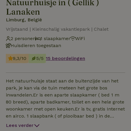
Natuurhuisje in ( Gellik )
Lanaken
Limburg, België
Vrijstaand | Kleinschalig vakantiepark | Chalet
2 personen
1 slaapkamer
WiFi
Huisdieren toegestaan
9,3/10
5/5
15 beoordelingen
Het natuurhuisje staat aan de buitenzijde van het
park, je kan via de tuin meteen het grote bos
inwandelen.Er is een aparte slaapkamer ( bed 1 m
80 breed), aparte badkamer, toilet en een hele grote
woonkamer met open keuken.Er is tv, gratis Internet
en airco. 1 slaapbank ( of plooibaar bed ) in de
woonkamer voor 1 persoon. De keuken is goed
Lees verder
uitgerust met Smeg toestellen, inductieplaat,