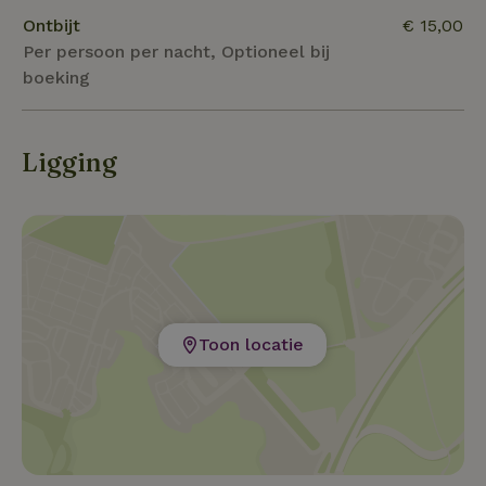
korte, gemarkeerde paden tot lange tochten door
Ontbijt
€ 15,00
bossen en valleien.
Per persoon per nacht, Optioneel bij
boeking
Ligging
Toon locatie