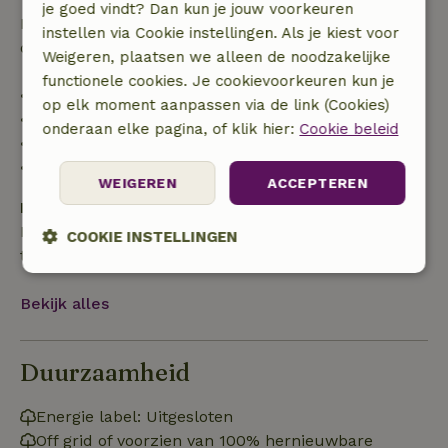
je goed vindt? Dan kun je jouw voorkeuren
Daarna krijg je een deel van de reissom en 100% van
instellen via Cookie instellingen. Als je kiest voor
de borg terugbetaald:
Weigeren, plaatsen we alleen de noodzakelijke
functionele cookies. Je cookievoorkeuren kun je
• tot 42 dagen voor aankomst: 70% terugbetaald
op elk moment aanpassen via de link (Cookies)
• 42–28 dagen voor aankomst: 40% terugbetaald
onderaan elke pagina, of klik hier:
Cookie beleid
• 28 dagen tot de aankomstdag: 10% terugbetaald
• op de aankomstdag of later: geen terugbetaling
WEIGEREN
ACCEPTEREN
Borg
Een borg van € 100,00 is van toepassing. Je wordt
COOKIE INSTELLINGEN
terugbetaald na het uitchecken.
Strikt
Prestatie
Targeting
noodzakelijk
Bekijk alles
Duurzaamheid
Functioneel
Niet-geclassificeerd
Energie label: Uitgesloten
Off grid of voorzien van 100% hernieuwbare