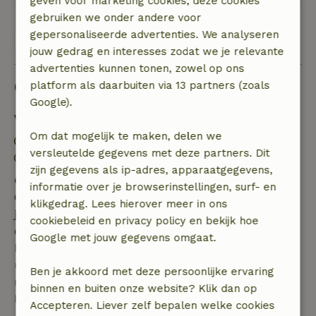
geven voor marketing cookies, deze cookies
gebruiken we onder andere voor
gepersonaliseerde advertenties. We analyseren
Bekijk alle 7 beoordelingen
jouw gedrag en interesses zodat we je relevante
advertenties kunnen tonen, zowel op ons
Goed om te weten
platform als daarbuiten via 13 partners (zoals
Google).
Verblijfdetails
Om dat mogelijk te maken, delen we
Inchecken: 15:00- 20:00
versleutelde gegevens met deze partners. Dit
Uitchecken: 08:00- 11:00
zijn gegevens als ip-adres, apparaatgegevens,
Gratis annuleren binnen 7 dagen
informatie over je browserinstellingen, surf- en
Gratis annuleren binnen 7 dagen na bevestiging van
klikgedrag. Lees hierover meer in ons
je boeking, bij een boekingsaanvraag meer dan 28
cookiebeleid en privacy policy en bekijk hoe
dagen voor aanvang. Bij een boeking met aanvang
Google met jouw gegevens omgaat.
binnen 28 dagen geldt gratis annuleren binnen 24
uur. Bij annulering binnen gestelde periode heb je
Ben je akkoord met deze persoonlijke ervaring
recht op volledige terugbetaling van het
binnen en buiten onze website? Klik dan op
boekingsbedrag.
Accepteren. Liever zelf bepalen welke cookies