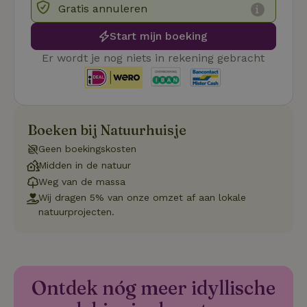
van bezo
Gratis annuleren
onthoude
cookie-b
Cookie-Sc
Google
Start mijn boeking
noodzake
Privacy Policy
correct t
Er wordt je nog niets in rekening gebracht
sqzl_session_id
.natuurhuisje.nl
29 minuten
Dit cooki
53
gebruikt
seconden
gebruiker
onderhou
de webse
waardoor
Boeken bij Natuurhuisje
consisten
efficiënte
gebruiker
Geen boekingskosten
kan biede
Midden in de natuur
paginabe
sessies.
Weg van de massa
_pinterest_ct_ua
Pinterest Inc.
1 jaar
Deze coo
Wij dragen 5% van onze omzet af aan lokale
.ct.pinterest.com
geplaatst 
natuurprojecten.
tot Pinter
Marketin
Ontdek nóg meer idyllische
Naam
Naam
Aanbieder
Aanbieder
/
Domein
/
Domein
Vervaldatum
Vervaldatum
O
Aanbieder
/
Naam
Vervaldatum
Omschrijving