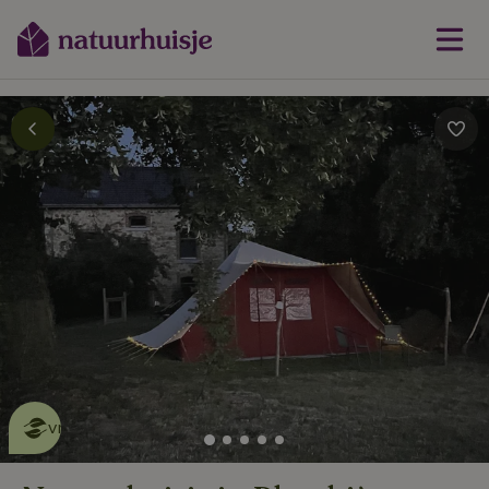
Dit natuurhuisje is eco-
vriendelijk
lees meer