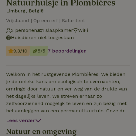
Natuurhuisje in Plombières
Limburg, België
Vrijstaand | Op een erf | Safaritent
2 personen
1 slaapkamer
WiFi
Huisdieren niet toegestaan
9,3/10
5/5
7 beoordelingen
Welkom in het rustgevende Plombières. We bieden
je de unieke kans om ecologisch te overnachten,
omringd door natuur en ver weg van de drukte van
het dagelijks leven. We streven ernaar zo
zelfvoorzienend mogelijk te leven en zijn bezig met
het aanleggen van een permacultuurtuin. Onze drie
glampingtenten liggen middenin onze tuin. Door
Lees verder
overnachtingen in onze moestuin aan te bieden
Natuur en omgeving
hopen we onze gasten wat bij te brengen over de