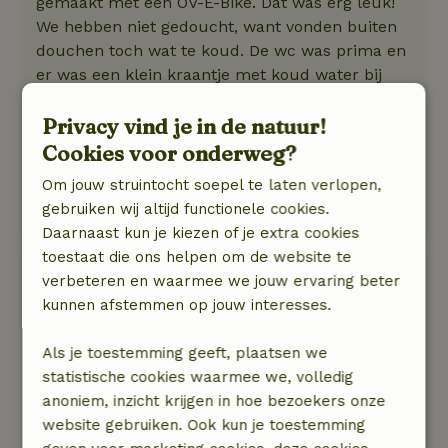
gemaakt met een OV-E-Bike. Dat was erg leuk!
We hebben niet gedoucht, want vonden buiten
douchen toch wat te koud. De wc was prima en
er was een klein kraantje met koud water bij
een grote spiegel.
De buitenkeuken was gezellig ingericht met veel
Privacy vind je in de natuur!
keukenspullen. We misten een gootsteen, maar
Cookies voor onderweg?
konden water halen uit de douche. Heerlijk
Om jouw struintocht soepel te laten verlopen,
buiten in de natuur, genoten van dit weekend in
gebruiken wij altijd functionele cookies.
november!
Daarnaast kun je kiezen of je extra cookies
toestaat die ons helpen om de website te
Paul
verbeteren en waarmee we jouw ervaring beter
20 september 2025
kunnen afstemmen op jouw interesses.
Algemene beoordeling: 10
/10
Als je toestemming geeft, plaatsen we
We hebben genoten van de rust en gastvrijheid
statistische cookies waarmee we, volledig
Natuur, rust & ruimte: 5
/5
anoniem, inzicht krijgen in hoe bezoekers onze
Heerlijk voor de tent uitkijken op de natuur en
website gebruiken. Ook kun je toestemming
s’avonds de sterren