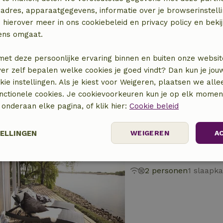
adres, apparaatgegevens, informatie over je browserinstelli
 hierover meer in ons cookiebeleid en privacy policy en beki
Natuurhuisje in Ma
ens omgaat.
Utrecht, Nederland
2 personen
1 slaapk
met deze persoonlijke ervaring binnen en buiten onze websit
ver zelf bepalen welke cookies je goed vindt? Dan kun je jo
okie instellingen. Als je kiest voor Weigeren, plaatsen we alle
unctionele cookies. Je cookievoorkeuren kun je op elk mome
) onderaan elke pagina, of klik hier:
Cookie beleid
TELLINGEN
WEIGEREN
A
Natuurhuisje in Le
Zuid-Holland, Nederlan
Prestatie
Targeting
Functioneel
2 personen
1 slaapk