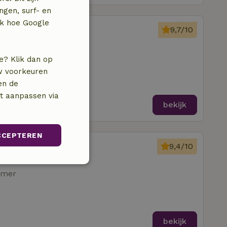
ngen, surf- en
jk hoe Google
artensdijk
9,7/10
amer
e? Klik dan op
uw voorkeuren
en de
nt aanpassen via
bekijk
CCEPTEREN
kkerkerk
9,4/10
d
Niet-
amer
geclassificeerd
bekijk