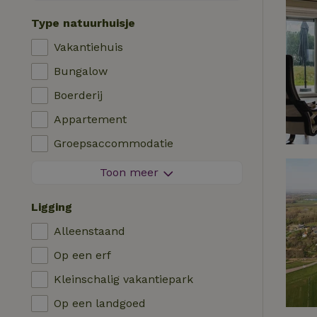
Contactloos verblijf
Type natuurhuisje
Direct boekbaar
Vakantiehuis
Wasmachine
Bungalow
Afwasmachine
Boerderij
Tuinmeubilair
Appartement
Internettoegang (WiFi)
Groepsaccommodatie
Koel-/vriescombinatie
Tiny house
Toon meer
Tuin
B&B
Tv
Ligging
Landhuis
Internet
Alleenstaand
Chalet
Oven
Op een erf
Villa
Barbecue
Kleinschalig vakantiepark
Glamping
Verwarming (CV)
Op een landgoed
Blokhut