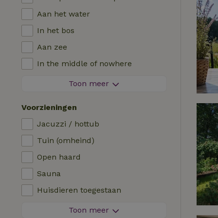
Aan het water
In het bos
Aan zee
In the middle of nowhere
Tussen de velden
Toon meer
Met uitzicht
Voorzieningen
In de polder
Jacuzzi / hottub
In de bergen
Tuin (omheind)
Helemaal alleen
Open haard
In een boomgaard
Sauna
Viswater in de buurt
Huisdieren toegestaan
Vuurwerkvrije omgeving
Toon meer