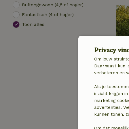
Buitengewoon (4,5 of hoger)
Fantastisch (4 of hoger)
Toon alles
Privacy vin
Om jouw struinto
Daarnaast kun je
verbeteren en w
Als je toestemm
inzicht krijgen
marketing cooki
advertenties. W
kunnen tonen, zo
Om dat mogelijk