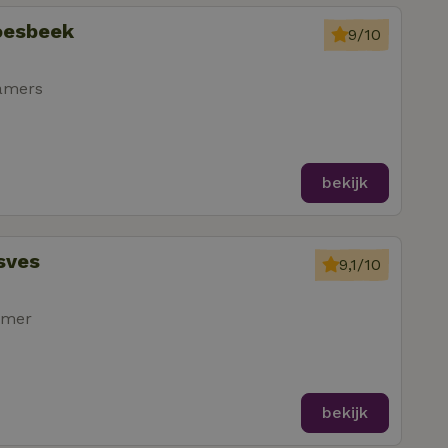
roesbeek
9/10
amers
bekijk
sves
9,1/10
amer
bekijk