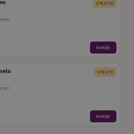
em
8,5/10
amer
bekijk
melo
9,1/10
amer
bekijk