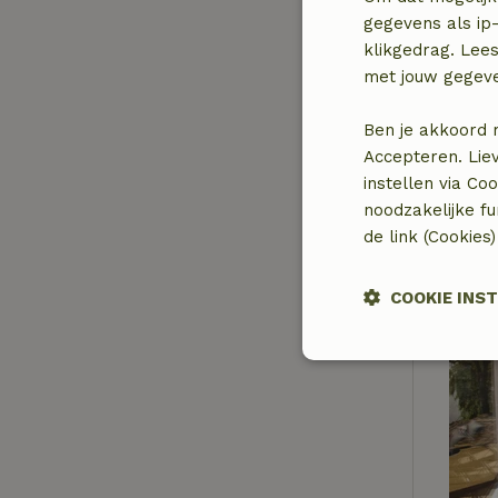
gegevens als ip-
klikgedrag. Lees
met jouw gegev
Ben je akkoord 
Accepteren. Lie
instellen via Co
noodzakelijke f
de link (Cookies
COOKIE INS
Strikt
noodzakelijk