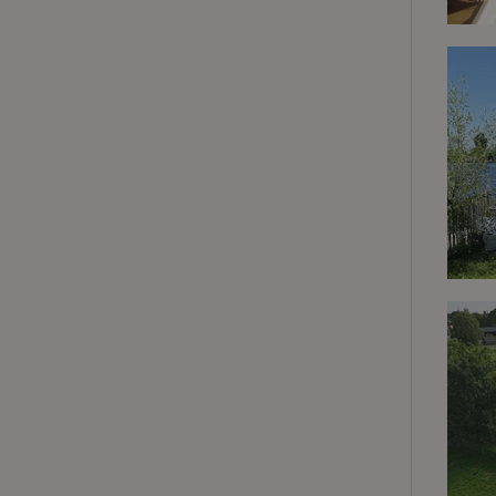
Strik
Strikt noodzakelijk
accountbeheer. De w
Naam
_tt_enable_cookie
CookieScriptCons
sqzl_session_id
_pinterest_ct_ua