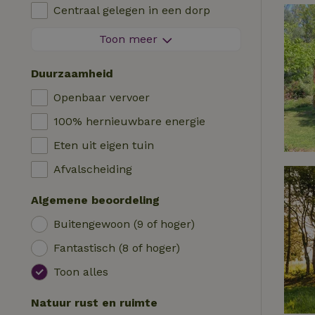
Kinderstoel
Centraal gelegen in een dorp
Logies
Kinderbed
Aan de rand van een dorp
Toon meer
Pipowagen
Bad
Op een eiland
Cabin
Duurzaamheid
Auto laadpaal
Safaritent
Openbaar vervoer
Zwembad (gemeenschappelijk)
Kampeerplek
100% hernieuwbare energie
Rolstoel toegankelijk
Yurt
Eten uit eigen tuin
Zwembad (privé)
Boot
Afvalscheiding
Boomhut
Algemene beoordeling
Wikkelhuisje
Buitengewoon (9 of hoger)
Fantastisch (8 of hoger)
Toon alles
Natuur rust en ruimte