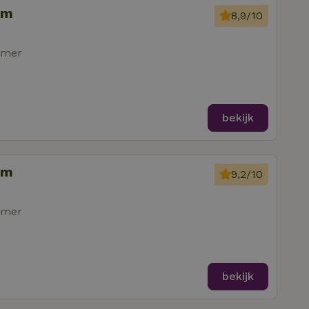
em
8,9/10
amer
bekijk
em
9,2/10
amer
bekijk