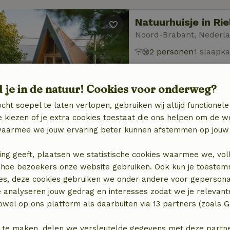
Natuurhuisje in Rie
Noord-Brabant, Nederl
2 personen
1 slaapk
d je in de natuur! Cookies voor onderweg?
cht soepel te laten verlopen, gebruiken wij altijd functionele
 kiezen of je extra cookies toestaat die ons helpen om de w
aarmee we jouw ervaring beter kunnen afstemmen op jouw 
Natuurhuisje in Ve
Gelderland, Nederland
ing geeft, plaatsen we statistische cookies waarmee we, vol
 in hoe bezoekers onze website gebruiken. Ook kun je toeste
2 personen
1 slaapk
es, deze cookies gebruiken we onder andere voor gepersona
e analyseren jouw gedrag en interesses zodat we je relevant
wel op ons platform als daarbuiten via 13 partners (zoals G
 te maken, delen we versleutelde gegevens met deze partners