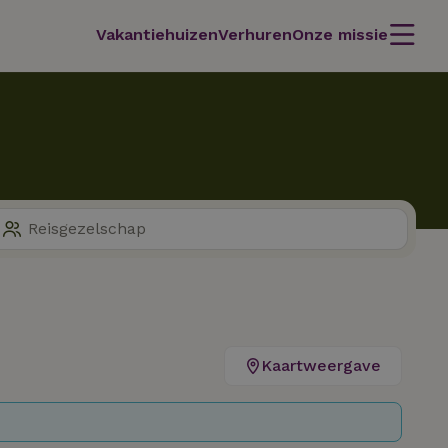
Vakantiehuizen
Verhuren
Onze missie
Kaartweergave