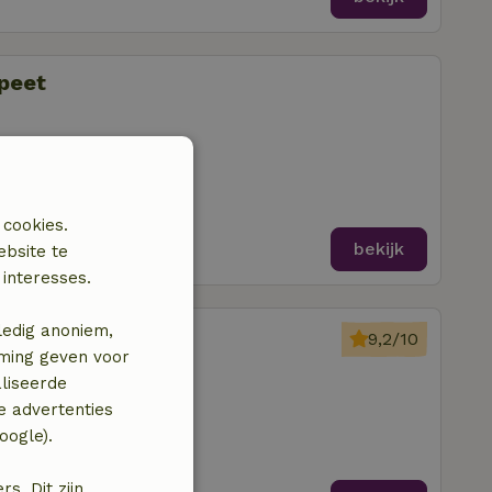
speet
amer
 cookies.
bekijk
ebsite te
interesses.
ledig anoniem,
del
9,2/10
mming geven voor
liseerde
amer
e advertenties
oogle).
. Dit zijn