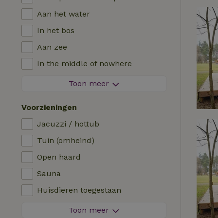
Aan het water
In het bos
Aan zee
In the middle of nowhere
Tussen de velden
Toon meer
Met uitzicht
Voorzieningen
In de polder
Jacuzzi / hottub
In de bergen
Tuin (omheind)
Helemaal alleen
Open haard
In een boomgaard
Sauna
Viswater in de buurt
Huisdieren toegestaan
Vuurwerkvrije omgeving
Toon meer