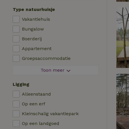
Contactloos verblijf
Type natuurhuisje
Direct boekbaar
Vakantiehuis
Wasmachine
Bungalow
Afwasmachine
Boerderij
Tuinmeubilair
Appartement
Internettoegang (WiFi)
Groepsaccommodatie
Koel-/vriescombinatie
Tiny house
Toon meer
Tuin
B&B
Tv
Ligging
Landhuis
Internet
Alleenstaand
Chalet
Oven
Op een erf
Villa
Barbecue
Kleinschalig vakantiepark
Glamping
Verwarming (CV)
Op een landgoed
Blokhut