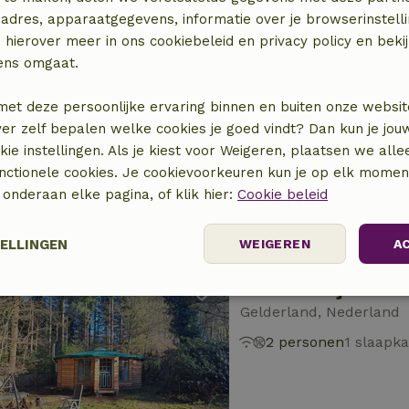
adres, apparaatgegevens, informatie over je browserinstelli
 hierover meer in ons cookiebeleid en privacy policy en beki
ens omgaat.
Natuurhuisje in Ga
Gelderland, Nederland
met deze persoonlijke ervaring binnen en buiten onze websit
ver zelf bepalen welke cookies je goed vindt? Dan kun je jo
4 personen
okie instellingen. Als je kiest voor Weigeren, plaatsen we alle
unctionele cookies. Je cookievoorkeuren kun je op elk mome
) onderaan elke pagina, of klik hier:
Cookie beleid
TELLINGEN
WEIGEREN
A
Natuurhuisje in Pu
Prestatie
Targeting
Functioneel
Gelderland, Nederland
2 personen
1 slaapk