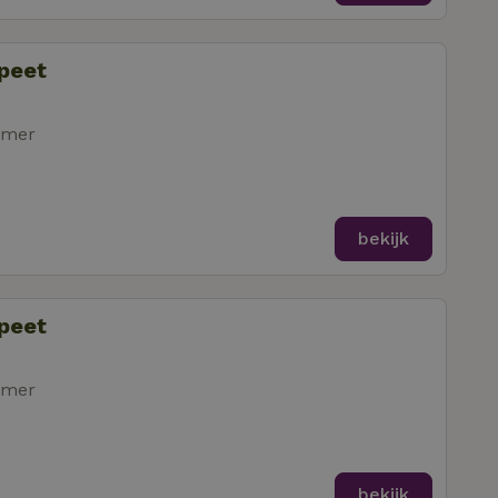
speet
amer
bekijk
speet
amer
bekijk