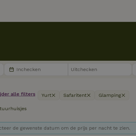
der alle filters
Yurt
Safaritent
Glamping
tuurhuisjes
cteer de gewenste datum om de prijs per nacht te zien.