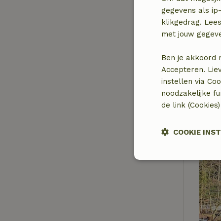
gegevens als ip-
klikgedrag. Lees
met jouw gegev
Ben je akkoord 
Accepteren. Lie
instellen via Co
noodzakelijke f
de link (Cookies
COOKIE INS
Strikt
noodzakelijk