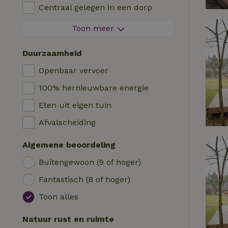
Kinderstoel
Centraal gelegen in een dorp
Logies
Kinderbed
Aan de rand van een dorp
Toon meer
Pipowagen
Bad
Op een eiland
Cabin
Duurzaamheid
Auto laadpaal
Safaritent
Openbaar vervoer
Zwembad (gemeenschappelijk)
Kampeerplek
100% hernieuwbare energie
Rolstoel toegankelijk
Yurt
Eten uit eigen tuin
Zwembad (privé)
Boot
Afvalscheiding
Boomhut
Algemene beoordeling
Wikkelhuisje
Buitengewoon (9 of hoger)
Fantastisch (8 of hoger)
Toon alles
Natuur rust en ruimte