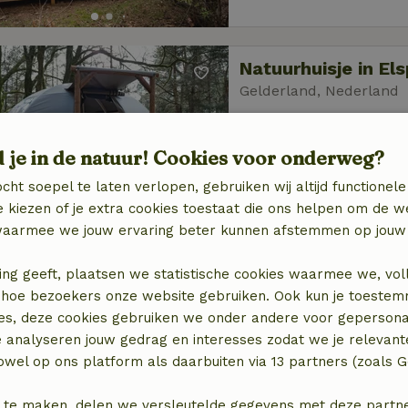
Natuurhuisje in El
Gelderland, Nederland
2 personen
1 slaapk
d je in de natuur! Cookies voor onderweg?
cht soepel te laten verlopen, gebruiken wij altijd functionele
 kiezen of je extra cookies toestaat die ons helpen om de w
aarmee we jouw ervaring beter kunnen afstemmen op jouw 
ing geeft, plaatsen we statistische cookies waarmee we, vol
Natuurhuisje in Ud
 in hoe bezoekers onze website gebruiken. Ook kun je toeste
Gelderland, Nederland
es, deze cookies gebruiken we onder andere voor gepersona
2 personen
1 slaapk
e analyseren jouw gedrag en interesses zodat we je relevant
wel op ons platform als daarbuiten via 13 partners (zoals G
 te maken, delen we versleutelde gegevens met deze partners