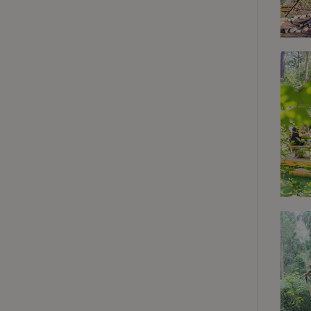
Strik
Strikt noodzakelijk
accountbeheer. De w
Naam
_tt_enable_cookie
CookieScriptCons
sqzl_session_id
_pinterest_ct_ua