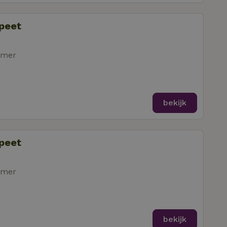
speet
amer
bekijk
speet
amer
bekijk