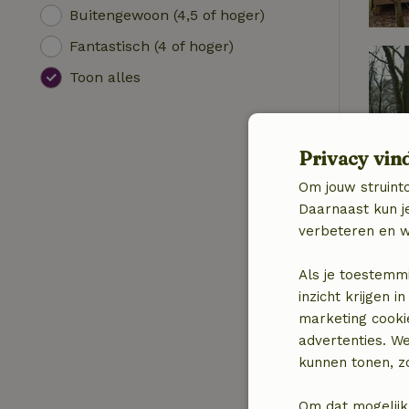
Buitengewoon (4,5 of hoger)
Fantastisch (4 of hoger)
Toon alles
Privacy vin
Om jouw struinto
Daarnaast kun je
verbeteren en w
Als je toestemm
inzicht krijgen
marketing cooki
advertenties. W
kunnen tonen, zo
Om dat mogelijk