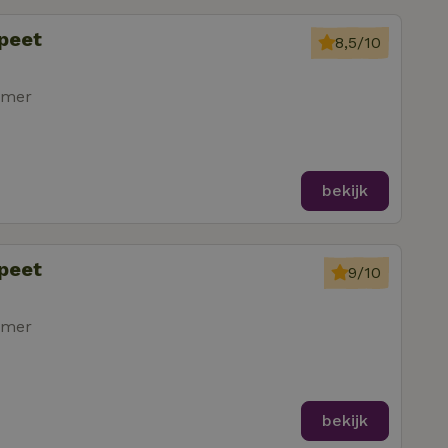
speet
8,5/10
amer
bekijk
speet
9/10
amer
bekijk