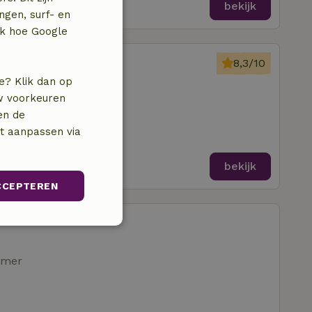
bekijk
ngen, surf- en
jk hoe Google
rderen
8,3/10
e? Klik dan op
uw voorkeuren
en de
nt aanpassen via
bekijk
CCEPTEREN
tten
Niet-
geclassificeerd
amer